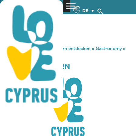
DE
You are here:
Home
»
Zypern entdecken
»
Gastronomy
»
MASTROS TAVERN
MASTROS TAVERN