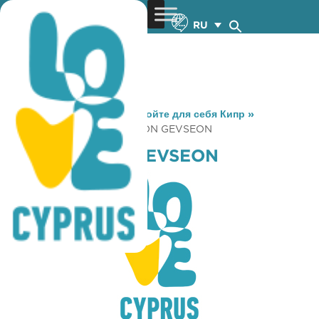
RU
You are here:
Home
»
Откройте для себя Кипр
»
Gastronomy
»
PERIVOLI TON GEVSEON
PERIVOLI TON GEVSEON