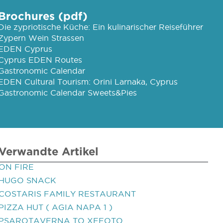
Brochures (pdf)
Die zypriotische Küche: Ein kulinarischer Reiseführer
Zypern Wein Strassen
EDEN Cyprus
Cyprus EDEN Routes
Gastronomic Calendar
EDEN Cultural Tourism: Orini Larnaka, Cyprus
Gastronomic Calendar Sweets&Pies
Verwandte Artikel
ON FIRE
HUGO SNACK
COSTARIS FAMILY RESTAURANT
PIZZA HUT ( AGIA NAPA 1 )
PSAROTAVERNA TO XEFOTO