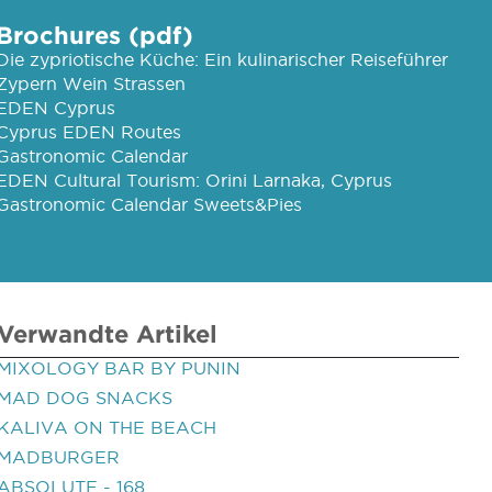
Brochures (pdf)
Die zypriotische Küche: Ein kulinarischer Reiseführer
Zypern Wein Strassen
EDEN Cyprus
Cyprus EDEN Routes
Gastronomic Calendar
EDEN Cultural Tourism: Orini Larnaka, Cyprus
Gastronomic Calendar Sweets&Pies
Verwandte Artikel
MIXOLOGY BAR BY PUNIN
MAD DOG SNACKS
KALIVA ON THE BEACH
MADBURGER
ABSOLUTE - 168