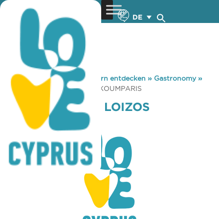
DE
You are here:
Home
»
Zypern entdecken
»
Gastronomy
»
PSAROTAVERNA LOIZOS KOUMPARIS
PSAROTAVERNA LOIZOS
KOUMPARIS