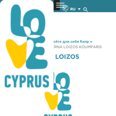
RU
You are here:
Home
»
Откройте для себя Кипр
»
Gastronomy
»
PSAROTAVERNA LOIZOS KOUMPARIS
PSAROTAVERNA LOIZOS
KOUMPARIS