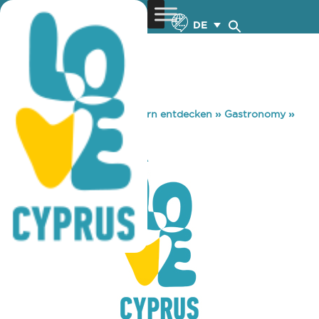
DE
You are here:
Home
»
Zypern entdecken
»
Gastronomy
»
PUNJABI DHABA
PUNJABI DHABA