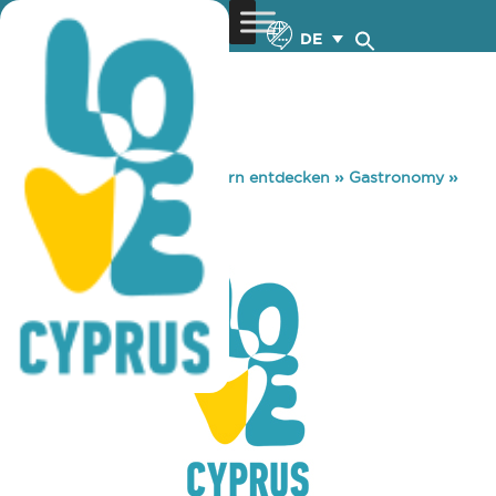
DE
You are here:
Home
»
Zypern entdecken
»
Gastronomy
»
ROYAL HALL
ROYAL HALL