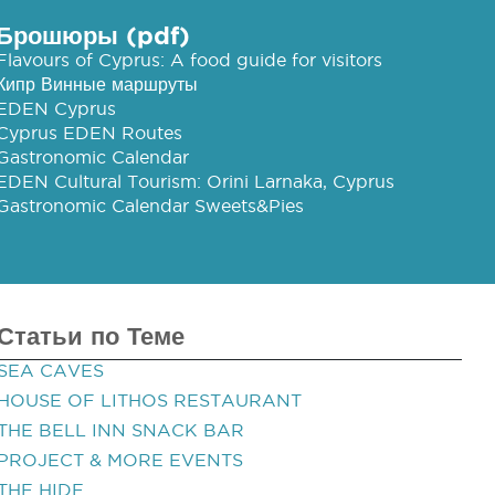
Брошюры (pdf)
Flavours of Cyprus: A food guide for visitors
Кипр Винные маршруты
EDEN Cyprus
Cyprus EDEN Routes
Gastronomic Calendar
EDEN Cultural Tourism: Orini Larnaka, Cyprus
Gastronomic Calendar Sweets&Pies
Статьи по Теме
SEA CAVES
HOUSE OF LITHOS RESTAURANT
THE BELL INN SNACK BAR
PROJECT & MORE EVENTS
THE HIDE