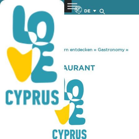
DE
You are here:
Home
»
Zypern entdecken
»
Gastronomy
»
ROYAL RIS RESTAURANT
ROYAL RIS RESTAURANT