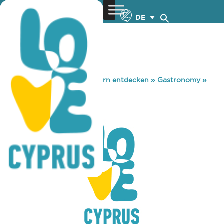
DE
You are here:
Home
»
Zypern entdecken
»
Gastronomy
»
SABBA
SABBA