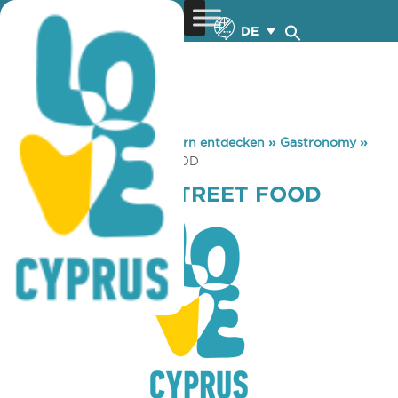
DE
You are here:
Home
»
Zypern entdecken
»
Gastronomy
»
SHAHI INDIAN STREET FOOD
SHAHI INDIAN STREET FOOD