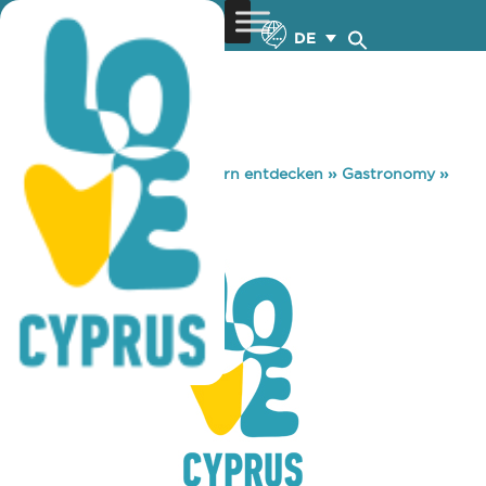
DE
You are here:
Home
»
Zypern entdecken
»
Gastronomy
»
SOUSAMI
SOUSAMI