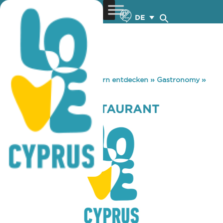
DE
You are here:
Home
»
Zypern entdecken
»
Gastronomy
»
SPARTIATIS RESTAURANT
SPARTIATIS RESTAURANT