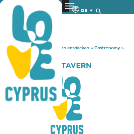
DE
You are here:
Home
»
Zypern entdecken
»
Gastronomy
»
STEFANOS FISH TAVERN
STEFANOS FISH TAVERN