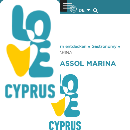
DE
You are here:
Home
»
Zypern entdecken
»
Gastronomy
»
TGI FRIDAYS LIMASSOL MARINA
TGI FRIDAYS LIMASSOL MARINA