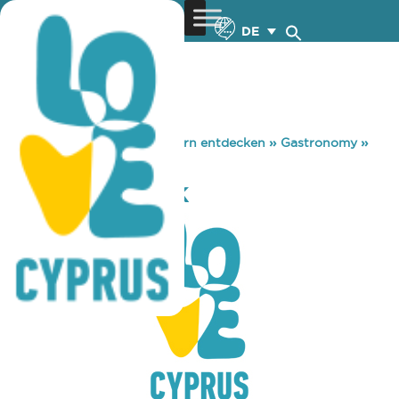
DE
You are here:
Home
»
Zypern entdecken
»
Gastronomy
»
THE ALION PARK
THE ALION PARK