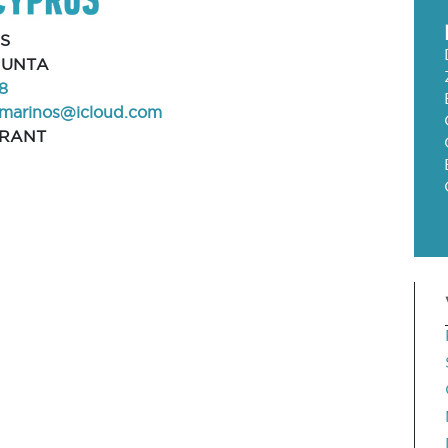
S
OUNTA
8
umarinos@icloud.com
RANT