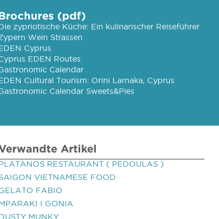
Brochures (pdf)
Die zypriotische Küche: Ein kulinarischer Reiseführer
Zypern Wein Strassen
EDEN Cyprus
Cyprus EDEN Routes
Gastronomic Calendar
EDEN Cultural Tourism: Orini Larnaka, Cyprus
Gastronomic Calendar Sweets&Pies
Verwandte Artikel
PLATANOS RESTAURANT ( PEDOULAS )
SAIGON VIETNAMESE FOOD
GELATO FABIO
MPARAKI I GONIA
DUSTY MUNKY