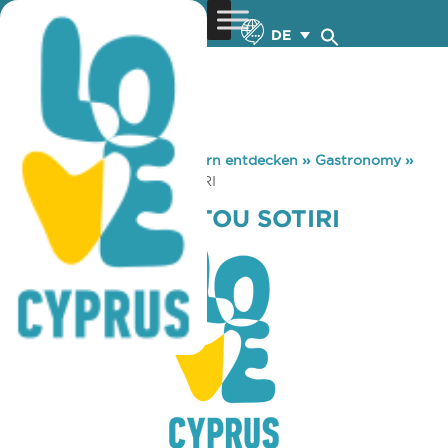
DE
You are here:
Home
»
Zypern entdecken
»
Gastronomy
»
TO OKTAGONO TOU SOTIRI
TO OKTAGONO TOU SOTIRI