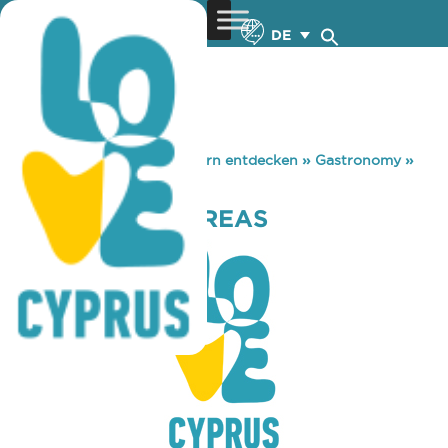
DE
You are here:
Home
»
Zypern entdecken
»
Gastronomy
»
TO STEKI TIS PAREAS
TO STEKI TIS PAREAS