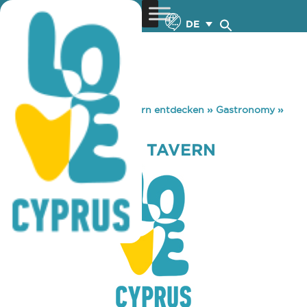
DE
You are here:
Home
»
Zypern entdecken
»
Gastronomy
»
VARELI VILLAGE TAVERN
VARELI VILLAGE TAVERN