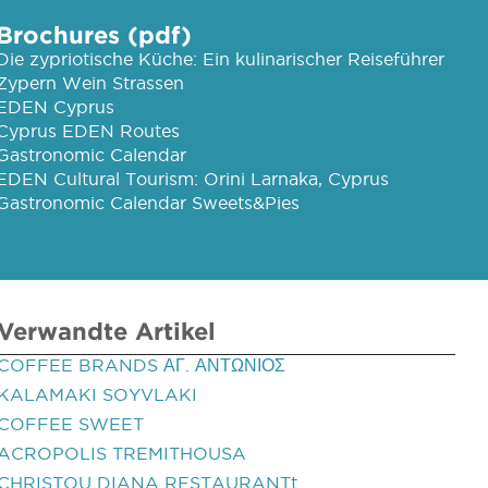
Brochures (pdf)
Die zypriotische Küche: Ein kulinarischer Reiseführer
Zypern Wein Strassen
EDEN Cyprus
Cyprus EDEN Routes
Gastronomic Calendar
EDEN Cultural Tourism: Orini Larnaka, Cyprus
Gastronomic Calendar Sweets&Pies
Verwandte Artikel
COFFEE BRANDS ΑΓ. ΑΝΤΩΝΙΟΣ
KALAMAKI SOYVLAKI
COFFEE SWEET
ACROPOLIS TREMITHOUSA
CHRISTOU DIANA RESTAURANTt