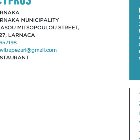
ARNAKA
RNAKA MUNICIPALITY
 TASOU MITSOPOULOU STREET,
27, LARNACA
657198
evitrapezari@gmail.com
STAURANT