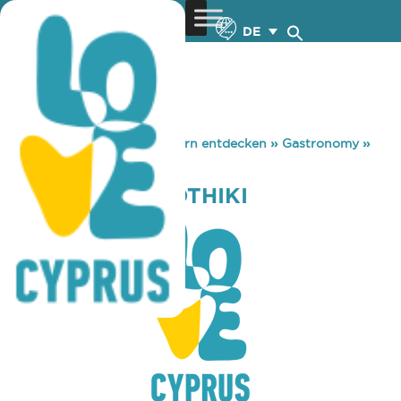
DE
You are here:
Home
»
Zypern entdecken
»
Gastronomy
»
ZEST AT PINAKOTHIKI
ZEST AT PINAKOTHIKI