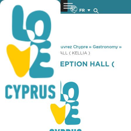
FR
You are here:
Home
»
Découvrez Chypre
»
Gastronomy
»
ACROPOLIS RECEPTION HALL ( KELLIA )
ACROPOLIS RECEPTION HALL (
KELLIA )