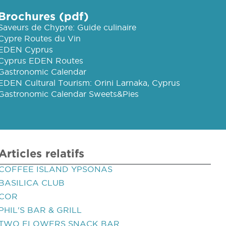
Brochures (pdf)
Saveurs de Chypre: Guide culinaire
Cypre Routes du Vin
EDEN Cyprus
Cyprus EDEN Routes
Gastronomic Calendar
EDEN Cultural Tourism: Orini Larnaka, Cyprus
Gastronomic Calendar Sweets&Pies
Articles relatifs
COFFEE ISLAND YPSONAS
BASILICA CLUB
COR
PHIL'S BAR & GRILL
TWO FLOWERS SNACK BAR