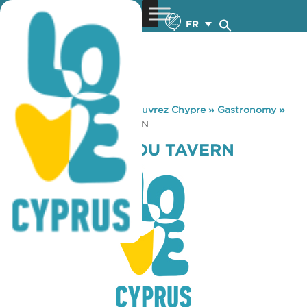
FR
You are here:
Home
»
Découvrez Chypre
»
Gastronomy
»
HARRIS KYRIAKOU TAVERN
HARRIS KYRIAKOU TAVERN