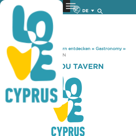
DE
You are here:
Home
»
Zypern entdecken
»
Gastronomy
»
HARRIS KYRIAKOU TAVERN
HARRIS KYRIAKOU TAVERN