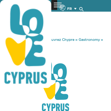
FR
You are here:
Home
»
Découvrez Chypre
»
Gastronomy
»
LINARI TAVERN
LINARI TAVERN