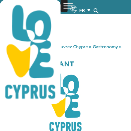
FR
You are here:
Home
»
Découvrez Chypre
»
Gastronomy
»
NAMA RESTAURANT
NAMA RESTAURANT