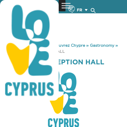
FR
You are here:
Home
»
Découvrez Chypre
»
Gastronomy
»
STARLIGHT RECEPTION HALL
STARLIGHT RECEPTION HALL