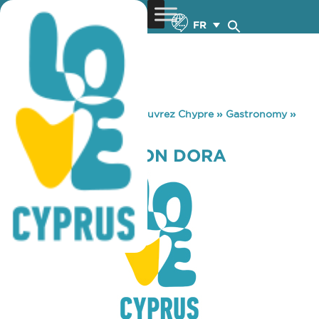
FR
You are here:
Home
»
Découvrez Chypre
»
Gastronomy
»
TAVERNA GEDEON DORA
TAVERNA GEDEON DORA