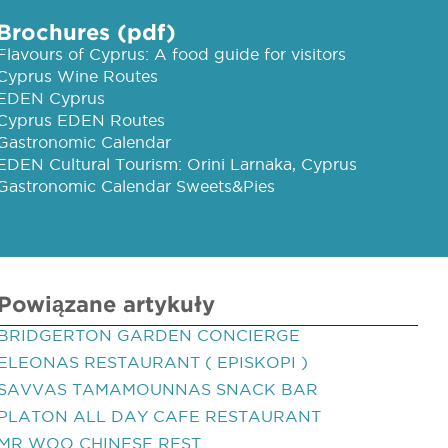
Brochures (pdf)
Flavours of Cyprus: A food guide for visitors
Cyprus Wine Routes
EDEN Cyprus
Cyprus EDEN Routes
Gastronomic Calendar
EDEN Cultural Tourism: Orini Larnaka, Cyprus
Gastronomic Calendar Sweets&Pies
Powiązane artykuły
BRIDGERTON GARDEN CONCIERGE
ELEONAS RESTAURANT ( EPISKOPI )
SAVVAS TAMAMOUNNAS SNACK BAR
PLATON ALL DAY CAFE RESTAURANT
MR WOO CHINESE REST.