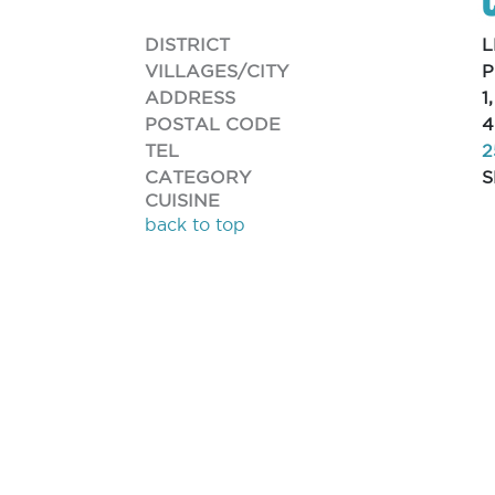
DISTRICT
L
VILLAGES/CITY
P
ADDRESS
1
POSTAL CODE
4
TEL
2
CATEGORY
S
CUISINE
back to top