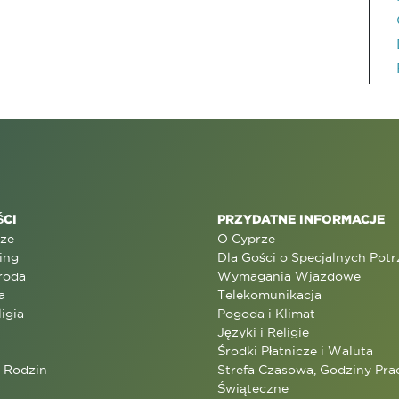
CI
PRZYDATNE INFORMACJE
rze
O Cyprze
ing
Dla Gości o Specjalnych Pot
roda
Wymagania Wjazdowe
a
Telekomunikacja
ligia
Pogoda i Klimat
Języki i Religie
Środki Płatnicze i Waluta
a Rodzin
Strefa Czasowa, Godziny Prac
Świąteczne