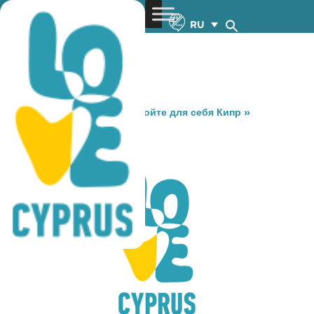
RU
You are here:
Home
»
Откройте для себя Кипр
»
Gastronomy
»
OAK PLAZA
OAK PLAZA