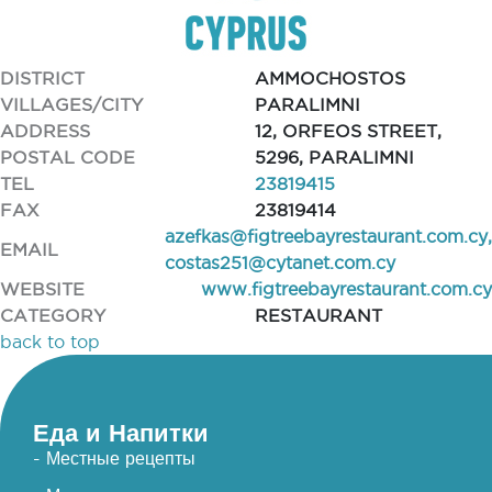
DISTRICT
AMMOCHOSTOS
VILLAGES/CITY
PARALIMNI
ADDRESS
12, ORFEOS STREET,
POSTAL CODE
5296, PARALIMNI
TEL
23819415
FAX
23819414
azefkas@figtreebayrestaurant.com.cy
,
EMAIL
costas251@cytanet.com.cy
WEBSITE
www.figtreebayrestaurant.com.cy
CATEGORY
RESTAURANT
back to top
Еда и Напитки
- Местные рецепты