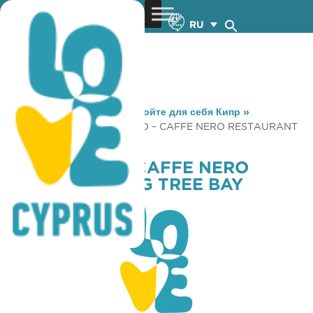
RU
You are here:
Home
»
Откройте для себя Кипр
»
Gastronomy
»
TO KIPRIAKO – CAFFE NERO RESTAURANT
FIG TREE BAY
TO KIPRIAKO – CAFFE NERO
RESTAURANT FIG TREE BAY