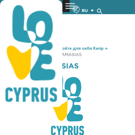
RU
You are here:
Home
»
Откройте для себя Кипр
»
Gastronomy
»
TAVERNA KAMASIAS
TAVERNA KAMASIAS