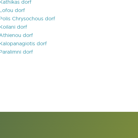
Kathikas dorf
Lofou dorf
Polis Chrysochous dorf
Koilani dorf
Athienou dorf
Kalopanagiotis dorf
Paralimni dorf