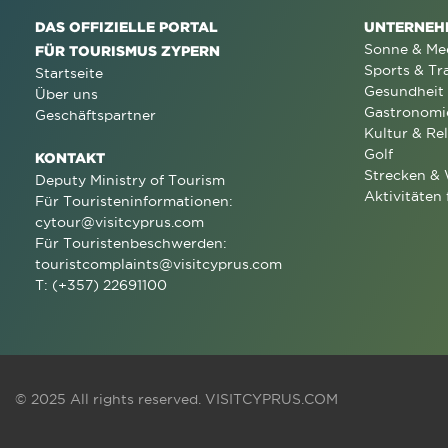
DAS OFFIZIELLE PORTAL
UNTERNEH
Sonne & Me
FÜR TOURISMUS ZYPERN
Sports & Tr
Startseite
Gesundheit
Über uns
Gastronomi
Geschäftspartner
Kultur & Rel
Golf
KONTAKT
Strecken &
Deputy Ministry of Tourism
Aktivitäten 
Für Touristeninformationen:
cytour@visitcyprus.com
Für Touristenbeschwerden:
touristcomplaints@visitcyprus.com
T: (+357) 22691100
© 2025 All rights reserved.
VISITCYPRUS.COM