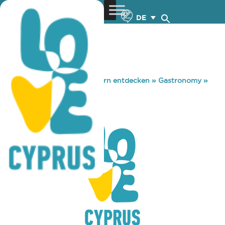
DE
You are here:
Home
»
Zypern entdecken
»
Gastronomy
»
AKAKIKO POLIS
AKAKIKO POLIS