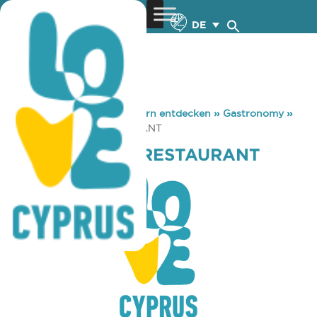
DE
You are here:
Home
»
Zypern entdecken
»
Gastronomy
»
ARISTOS & KIKI RESTAURANT
ARISTOS & KIKI RESTAURANT