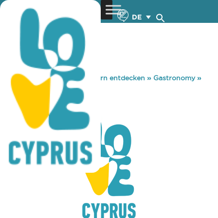
DE
You are here:
Home
»
Zypern entdecken
»
Gastronomy
»
BLACK BEAUTY
BLACK BEAUTY