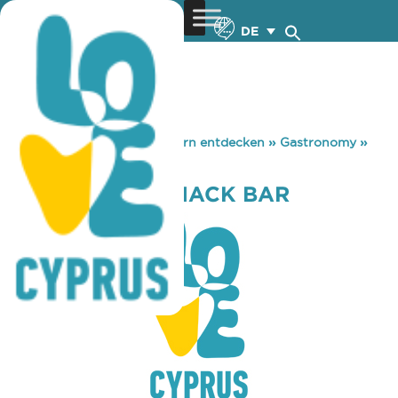
DE
You are here:
Home
»
Zypern entdecken
»
Gastronomy
»
BOOMS PUB – SNACK BAR
BOOMS PUB – SNACK BAR