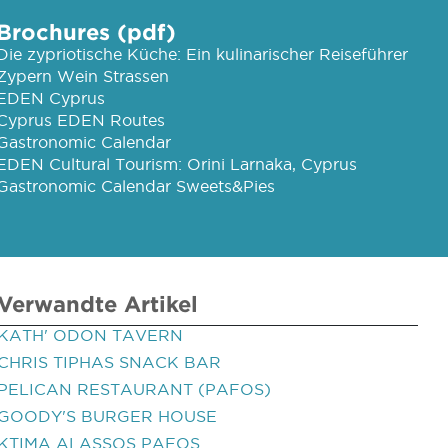
Brochures (pdf)
Die zypriotische Küche: Ein kulinarischer Reiseführer
Zypern Wein Strassen
EDEN Cyprus
Cyprus EDEN Routes
Gastronomic Calendar
EDEN Cultural Tourism: Orini Larnaka, Cyprus
Gastronomic Calendar Sweets&Pies
Verwandte Artikel
KATH' ODON TAVERN
CHRIS TIPHAS SNACK BAR
PELICAN RESTAURANT (PAFOS)
GOODY'S BURGER HOUSE
KTIMA ALASSOS PAFOS