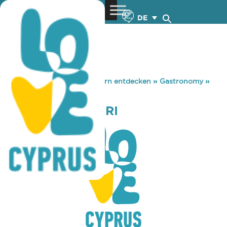
DE
You are here:
Home
»
Zypern entdecken
»
Gastronomy
»
ELIA KAI THYMARI
ELIA KAI THYMARI