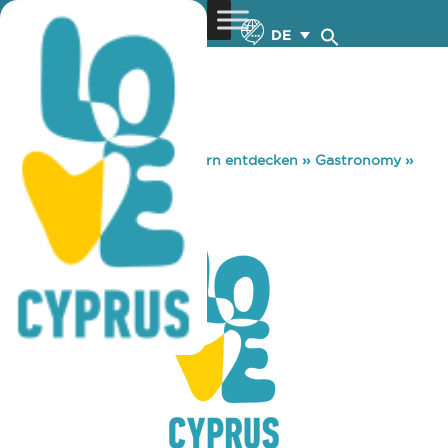
DE
You are here:
Home
»
Zypern entdecken
»
Gastronomy
»
CASK PUB
CASK PUB