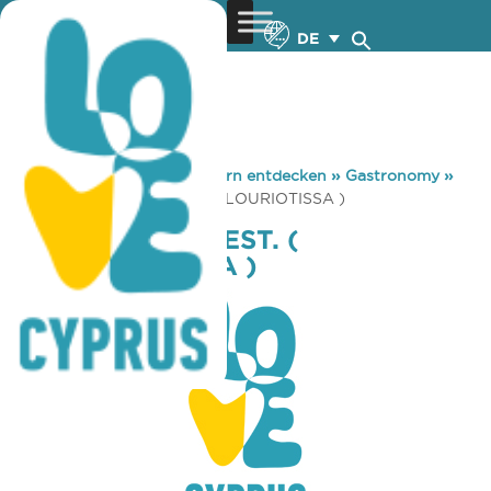
DE
You are here:
Home
»
Zypern entdecken
»
Gastronomy
»
MC DONALD’S REST. ( PALLOURIOTISSA )
MC DONALD’S REST. (
PALLOURIOTISSA )