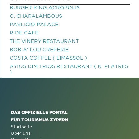
BURGER KING ACROPOLIS
G. CHARALAMBOUS
PAVLICIO PALACE
RIDE CAFE
THE VINERY RESTAURANT
BOB A' LOU CREPERIE
COSTA COFFEE ( LIMASSOL )
AYIOS DIMITRIOS RESTAURANT ( K. PLATRES
)
DAS OFFIZIELLE PORTAL
FÜR TOURISMUS ZYPERN
Startseite
Über uns