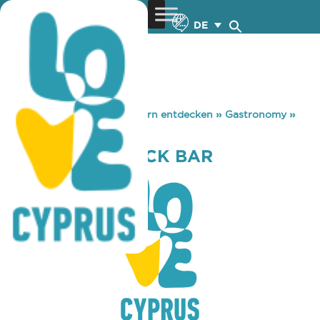
DE
You are here:
Home
»
Zypern entdecken
»
Gastronomy
»
DIFFERENT SNACK BAR
DIFFERENT SNACK BAR