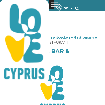
DE
You are here:
Home
»
Zypern entdecken
»
Gastronomy
»
PATIO COCKTAIL BAR & RESTAURANT
PATIO COCKTAIL BAR &
RESTAURANT