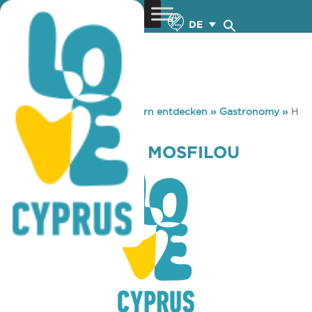
DE
You are here:
Home
»
Zypern entdecken
»
Gastronomy
»
H
TAVERNA TOU MOSFILOU
H TAVERNA TOU MOSFILOU