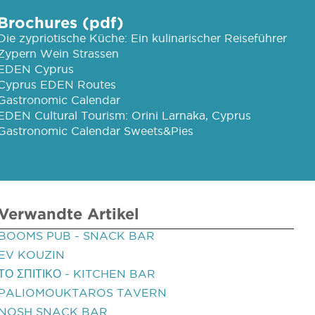
Brochures (pdf)
Die zypriotische Küche: Ein kulinarischer Reiseführer
Zypern Wein Strassen
EDEN Cyprus
Cyprus EDEN Routes
Gastronomic Calendar
EDEN Cultural Tourism: Orini Larnaka, Cyprus
Gastronomic Calendar Sweets&Pies
Verwandte Artikel
BOOMS PUB - SNACK BAR
EV KOUZIN
ΤΟ ΣΠΙΤΙΚΟ - KITCHEN BAR
PALIOMOUKTAROS TAVERN
NOSH SNACK BAR