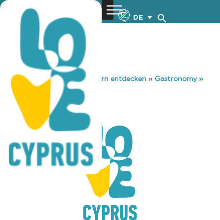
DE
You are here:
Home
»
Zypern entdecken
»
Gastronomy
»
LAKEWOOD
LAKEWOOD