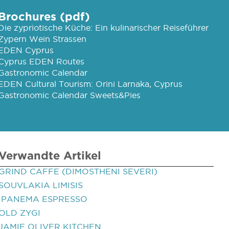
Brochures (pdf)
Die zypriotische Küche: Ein kulinarischer Reiseführer
Zypern Wein Strassen
EDEN Cyprus
Cyprus EDEN Routes
Gastronomic Calendar
EDEN Cultural Tourism: Orini Larnaka, Cyprus
Gastronomic Calendar Sweets&Pies
Verwandte Artikel
GRIND CAFFE (DIMOSTHENI SEVERI)
SOUVLAKIA LIMISIS
IPANEMA ESPRESSO
OLD ZYGI
JAMIE OLIVER KITCHEN